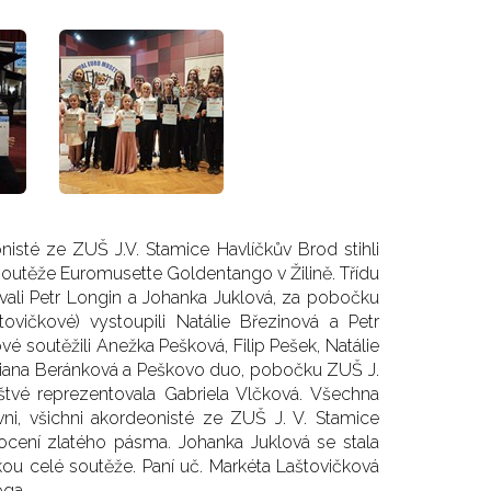
isté ze ZUŠ J.V. Stamice Havlíčkův Brod stihli
soutěže Euromusette Goldentango v Žilině. Třídu
vali Petr Longin a Johanka Juklová, za pobočku
tovičkové) vystoupili Natálie Březinová a Petr
ové soutěžili Anežka Pešková, Filip Pešek, Natálie
Liliana Beránková a Peškovo duo, pobočku ZUŠ J.
Baštvé reprezentovala Gabriela Vlčková. Všechna
ni, všichni akordeonisté ze ZUŠ J. V. Stamice
nocení zlatého pásma. Johanka Juklová se stala
zkou celé soutěže. Paní uč. Markéta Laštovičková
oga.