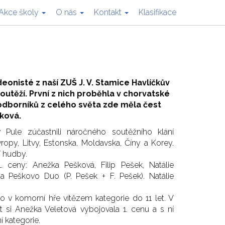
Akce školy
O nás
Kontakt
Klasifikace
onisté z naší ZUŠ J. V. Stamice Havlíčkův
utěží. První z nich proběhla v chorvatské
odborníků z celého světa zde měla čest
čková.
 Pule zúčastnili náročného soutěžního klání
opy, Litvy, Estonska, Moldavska, Číny a Korey.
í hudby.
. ceny: Anežka Pešková, Filip Pešek, Natálie
 a Peškovo Duo (P. Pešek + F. Pešek). Natálie
lo v komorní hře vítězem kategorie do 11 let. V
t si Anežka Veletová vybojovala 1. cenu a s ní
 kategorie.