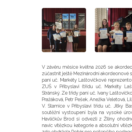
V závěru měsíce května 2026 se akordeon
zúčastnit ještě Mezinárodní akordeonové 
paní uč. Markéty Laštovičkové reprezento
ZUŠ v Přibyslavi (třídu uč. Markéty Laš
Stránský. Ze třídy paní uč. Ivany Laštovičk
Pražáková, Petr Pešek, Anežka Veletová, 
V. Stamice v Přibyslavi třídu uč. Jitky 
soutěžní vystoupení byla na vysoké úrov
Havlíčkův Brod si odvezli z Žiliny ohod
navíc vítězkou kategorie a absolutní vítě
zde obdržela Pohár pro nejlepšího pedag