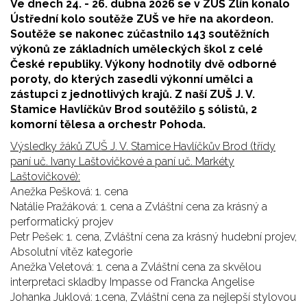
Ve dnech 24. - 26. dubna 2026 se v ZUŠ Zlín konalo
Ústřední kolo soutěže ZUŠ ve hře na akordeon.
Soutěže se nakonec zúčastnilo 143 soutěžních
výkonů ze základních uměleckých škol z celé
České republiky. Výkony hodnotily dvě odborné
poroty, do kterých zasedli výkonní umělci a
zástupci z jednotlivých krajů. Z naší ZUŠ J. V.
Stamice Havlíčkův Brod soutěžilo 5 sólistů, 2
komorní tělesa a orchestr Pohoda.
Výsledky žáků ZUŠ J. V. Stamice Havlíčkův Brod (třídy
paní uč. Ivany Laštovičkové a paní uč. Markéty
Laštovičkové):
Anežka Pešková: 1. cena
Natálie Pražáková: 1. cena a Zvláštní cena za krásný a
performatický projev
Petr Pešek: 1. cena, Zvláštní cena za krásný hudební projev,
Absolutní vítěz kategorie
Anežka Veletová: 1. cena a Zvláštní cena za skvělou
interpretaci skladby Impasse od Francka Angelise
Johanka Juklová: 1.cena, Zvláštní cena za nejlepší stylovou